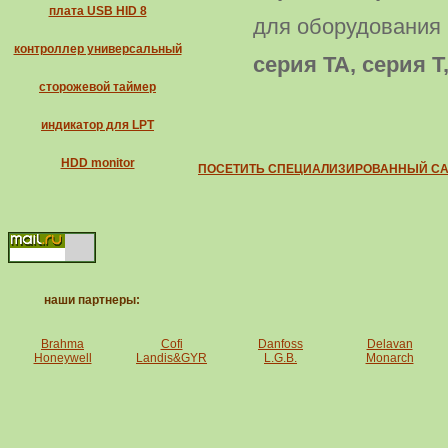
плата USB HID 8
для оборудования
контроллер универсальный
серия TA, серия T
сторожевой таймер
индикатор для LPT
HDD monitor
ПОСЕТИТЬ СПЕЦИАЛИЗИРОВАННЫЙ СА
наши партнеры:
Brahma
Cofi
Danfoss
Delavan
Honeywell
Landis&GYR
L.G.B.
Monarch