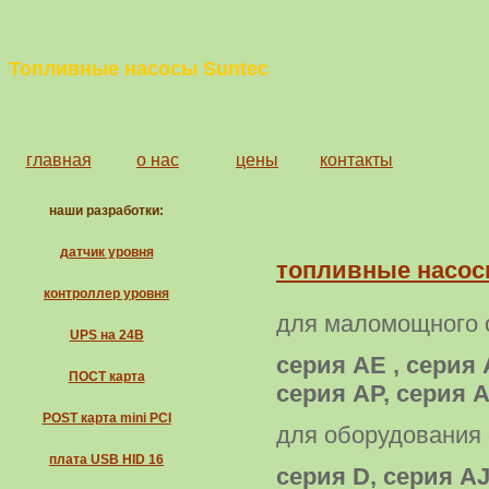
Топливные насосы Suntec
главная
о нас
цены
контакты
наши разработки:
датчик уровня
топливные насос
контроллер уровня
для маломощного 
UPS на 24В
серия AE , серия 
ПОСТ карта
серия AP, серия 
POST карта mini PCI
для оборудования
плата USB HID 16
серия D, серия AJ