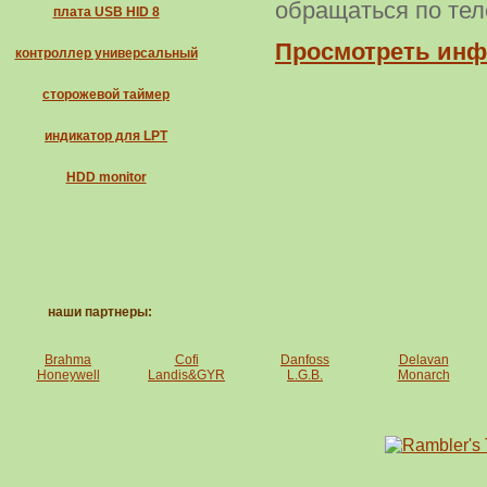
обращаться по тел
плата USB HID 8
Просмотреть инф
контроллер универсальный
сторожевой таймер
индикатор для LPT
HDD monitor
наши партнеры:
Brahma
Cofi
Danfoss
Delavan
Honeywell
Landis&GYR
L.G.B.
Monarch