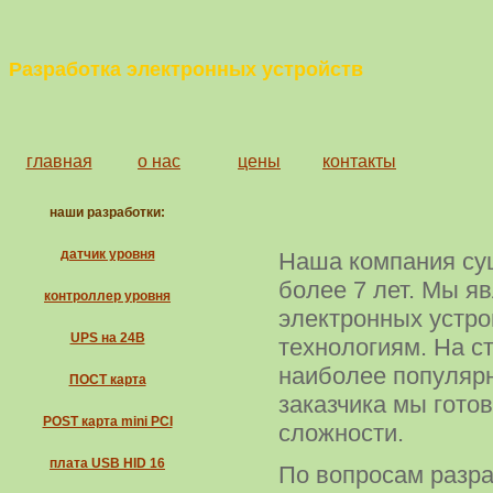
Разработка электронных устройств
главная
о нас
цены
контакты
наши разработки:
датчик уровня
Наша компания су
более 7 лет. Мы я
контроллер уровня
электронных устр
UPS на 24В
технологиям. На с
наиболее популярн
ПОСТ карта
заказчика мы гото
POST карта mini PCI
сложности.
плата USB HID 16
По вопросам разра